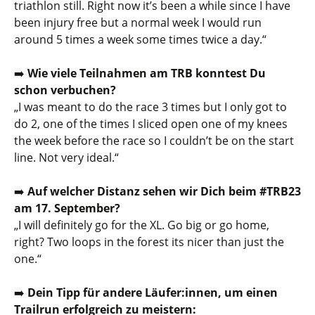
triathlon still. Right now it’s been a while since I have
been injury free but a normal week I would run
around 5 times a week some times twice a day.
“
➡️
Wie viele Teilnahmen am TRB konntest Du
schon verbuchen?
„
I was meant to do the race 3 times but I only got to
do 2, one of the times I sliced open one of my knees
the week before the race so I couldn’t be on the start
line. Not very ideal.
“
➡️
Auf welcher Distanz sehen wir Dich beim #TRB23
am 17. September?
„
I will definitely go for the XL. Go big or go home,
right? Two loops in the forest its nicer than just the
one.
“
➡️
Dein Tipp für andere Läufer:innen, um einen
Trailrun erfolgreich zu meistern: