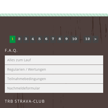
...
1
2
3
4
5
6
7
8
9
10
12
>
F.A.Q.
Alles zum Lauf
Regularien / Wertungen
Teilnahmebedingungen
Nachmeldeformular
TRB STRAVA-CLUB