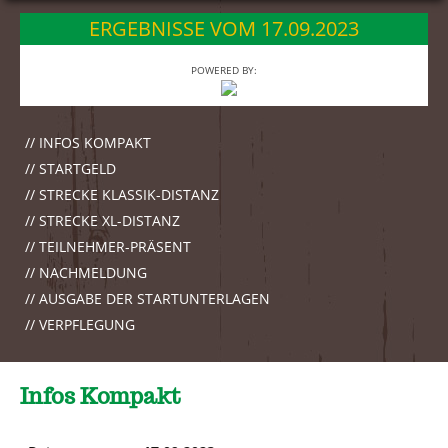
springen
ERGEBNISSE VOM 17.09.2023
POWERED BY:
// INFOS KOMPAKT
// STARTGELD
// STRECKE KLASSIK-DISTANZ
// STRECKE XL-DISTANZ
// TEILNEHMER-PRÄSENT
// NACHMELDUNG
// AUSGABE DER STARTUNTERLAGEN
// VERPFLEGUNG
Infos Kompakt