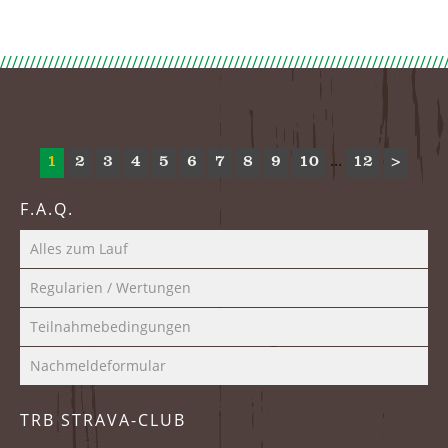
...
1
2
3
4
5
6
7
8
9
10
12
>
F.A.Q.
Alles zum Lauf
Regularien / Wertungen
Teilnahmebedingungen
Nachmeldeformular
TRB STRAVA-CLUB