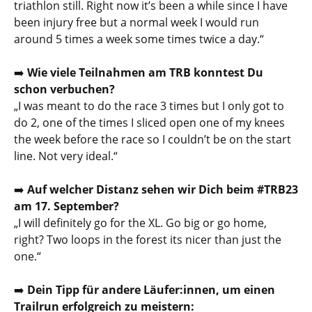
triathlon still. Right now it’s been a while since I have
been injury free but a normal week I would run
around 5 times a week some times twice a day.
“
➡️
Wie viele Teilnahmen am TRB konntest Du
schon verbuchen?
„
I was meant to do the race 3 times but I only got to
do 2, one of the times I sliced open one of my knees
the week before the race so I couldn’t be on the start
line. Not very ideal.
“
➡️
Auf welcher Distanz sehen wir Dich beim #TRB23
am 17. September?
„
I will definitely go for the XL. Go big or go home,
right? Two loops in the forest its nicer than just the
one.
“
➡️
Dein Tipp für andere Läufer:innen, um einen
Trailrun erfolgreich zu meistern: