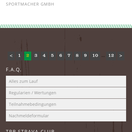
SPORTMACHER GMBH
...
<
1
2
3
4
5
6
7
8
9
10
12
>
F.A.Q.
Alles zum Lauf
Regularien / Wertungen
Teilnahmebedingungen
Nachmeldeformular
TRB STRAVA-CLUB