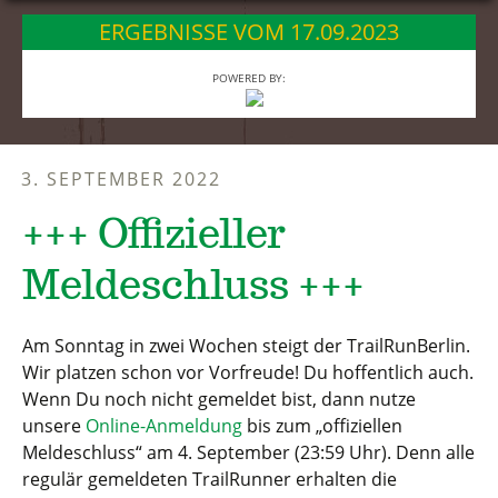
springen
ERGEBNISSE VOM 17.09.2023
POWERED BY:
3. SEPTEMBER 2022
+++ Offizieller
Meldeschluss +++
Am Sonntag in zwei Wochen steigt der TrailRunBerlin.
Wir platzen schon vor Vorfreude! Du hoffentlich auch.
Wenn Du noch nicht gemeldet bist, dann nutze
unsere
Online-Anmeldung
bis zum „offiziellen
Meldeschluss“ am 4. September (23:59 Uhr). Denn alle
regulär gemeldeten TrailRunner erhalten die