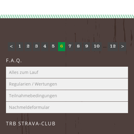
...
<
1
2
3
4
5
6
7
8
9
10
12
>
F.A.Q.
Alles zum Lauf
Regularien / Wertungen
Teilnahmebedingungen
Nachmeldeformular
TRB STRAVA-CLUB