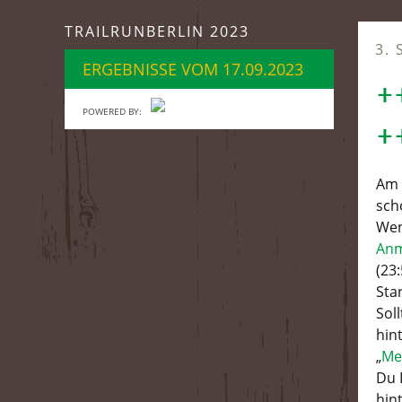
springen
TRAILRUNBERLIN 2023
3.
ERGEBNISSE VOM 17.09.2023
+
POWERED BY:
+
Am 
sch
Wen
Anm
(23
Sta
Sol
hin
„
Me
Du 
hin