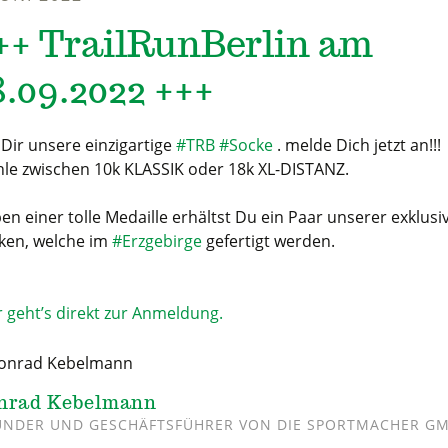
++ TrailRunBerlin am
8.09.2022 +++
 Dir unsere einzigartige
#TRB
#Socke
. melde Dich jetzt an!!!
le zwischen 10k KLASSIK oder 18k XL-DISTANZ.
en einer tolle Medaille erhältst Du ein Paar unserer exklusi
ken, welche im
#Erzgebirge
gefertigt werden.
r geht’s direkt zur Anmeldung.
nrad Kebelmann
NDER UND GESCHÄFTSFÜHRER VON DIE SPORTMACHER G