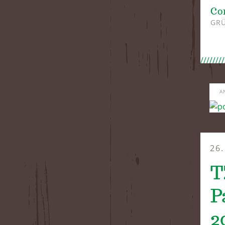
Co
GRÜ
A
26
T
P
2