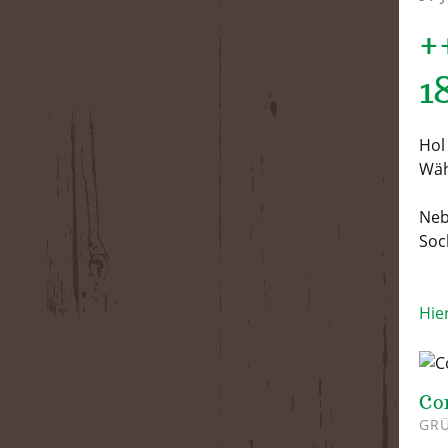
+
1
Hol
Wäh
Neb
Soc
Hie
Co
GRÜ