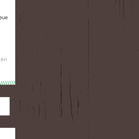
neue
MBH