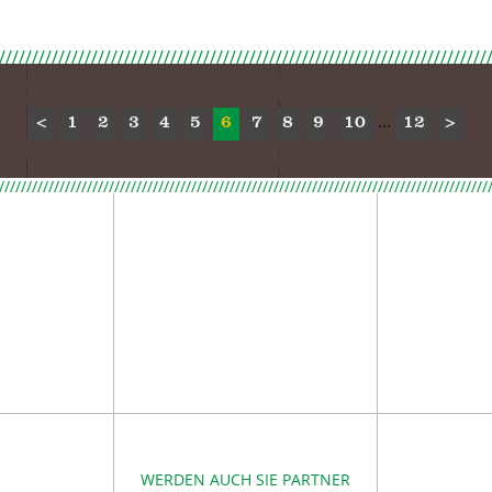
...
<
1
2
3
4
5
6
7
8
9
10
12
>
/////////////////////////////////////////////////////////////////////////////////////////
WERDEN AUCH SIE PARTNER