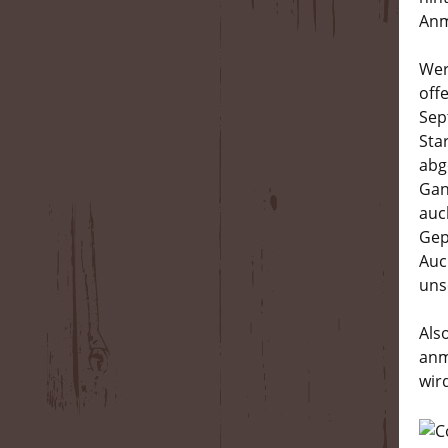
Anm
Wer
off
Se
Sta
abg
Gan
auc
Gep
Auc
uns
Als
anm
wir