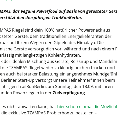
MPAS, das vegane Powerfood auf Basis von gerösteter Gers
erstützt den diesjährigen TrailRunBerlin.
MPAS Riegel sind dein 100% natürlicher Powersnack aus
östeter Gerste, dem traditionellen Energielieferanten der
rpas auf Ihrem Weg zu den Gipfeln des Himalaya. Die
mische Gerste versorgt dich vor, während und nach einem 
erlässig mit langkettigen Kohlenhydraten.
k der idealen Mischung aus Gerste, Reissirup und Mandel
d die TZAMPAS Riegel weder zu klebrig noch zu trocken und
ten auch bei starker Belastung ein angenehmes Mundgefühl
 Berliner Start-Up versorgt unsere Teilnehmer*innen beim
sjährigen TrailRunBerlin, am Sonntag, den 18.09. mit ihren
unden Powerriegeln in der
Zielverpflegung
.
 es nicht abwarten kann, hat
hier schon einmal die Möglich
h die exklusive TZAMPAS Probierbox zu bestellen –