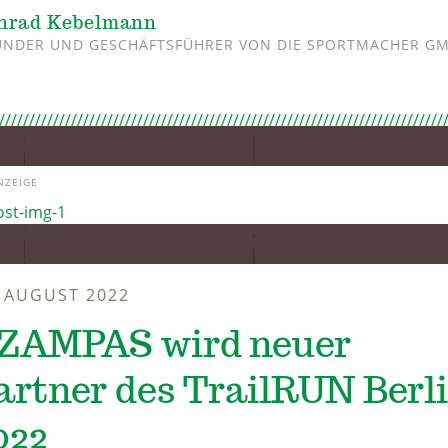
nrad Kebelmann
NDER UND GESCHÄFTSFÜHRER VON DIE SPORTMACHER G
NZEIGE
. AUGUST 2022
ZAMPAS wird neuer
artner des TrailRUN Berl
022