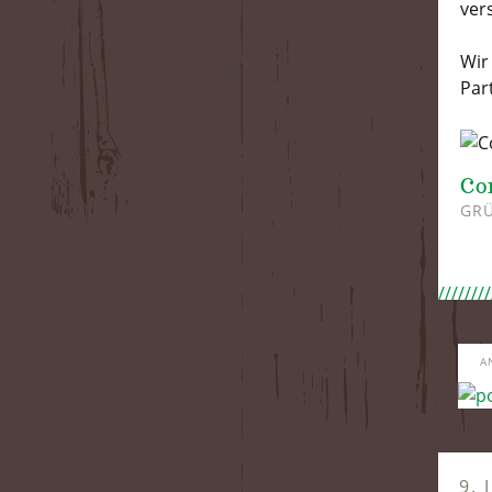
ver
Wir
Par
Co
GRÜ
A
9. 