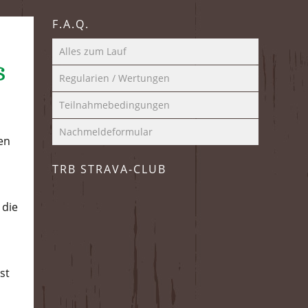
F.A.Q.
Alles zum Lauf
s
Regularien / Wertungen
Teilnahmebedingungen
Nachmeldeformular
en
TRB STRAVA-CLUB
 die
st