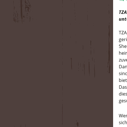
TZA
unt
TZA
ger
She
hei
zuv
Dan
sin
bie
Das
die
ges
Wer
sic