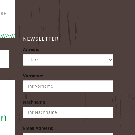
MBH
NEWSLETTER
Anrede:
Vorname:
Nachname:
in
Email Adresse: