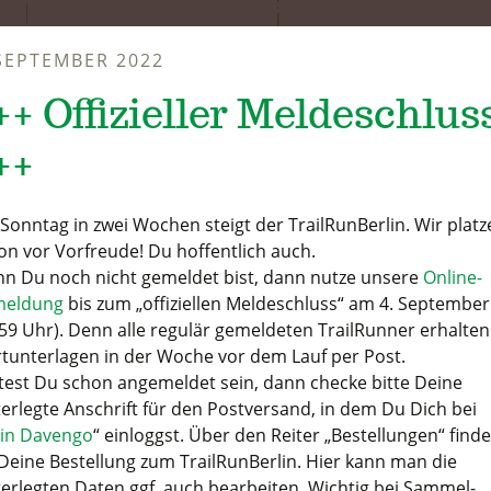
 SEPTEMBER 2022
++ Offizieller Meldeschlus
++
Sonntag in zwei Wochen steigt der TrailRunBerlin. Wir platz
on vor Vorfreude! Du hoffentlich auch.
n Du noch nicht gemeldet bist, dann nutze unsere
Online-
eldung
bis zum „offiziellen Meldeschluss“ am 4. September
:59 Uhr). Denn alle regulär gemeldeten TrailRunner erhalten
rtunterlagen in der Woche vor dem Lauf per Post.
ltest Du schon angemeldet sein, dann checke bitte Deine
terlegte Anschrift für den Postversand, in dem Du Dich bei
in Davengo
“ einloggst. Über den Reiter „Bestellungen“ finde
Deine Bestellung zum TrailRunBerlin. Hier kann man die
terlegten Daten ggf. auch bearbeiten. Wichtig bei Sammel-