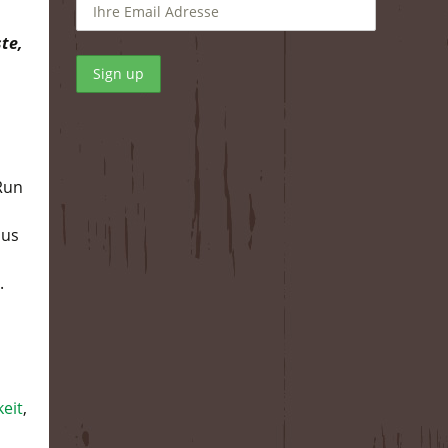
te,
Run
mus
.
keit
,