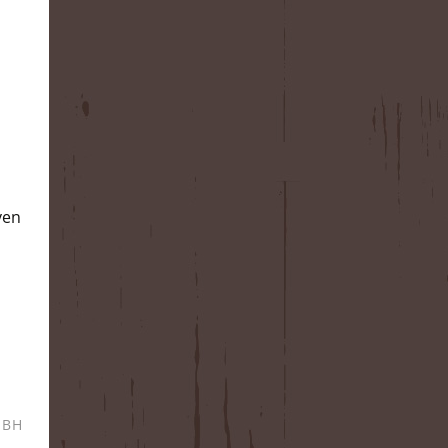
ven
MBH