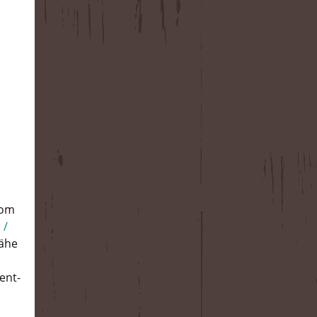
vom
 /
Nähe
ent-