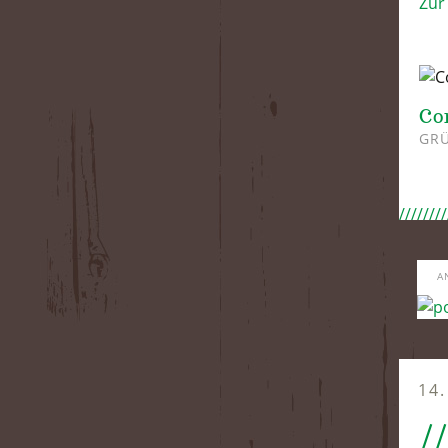
Zur
Co
GRÜ
A
14
/