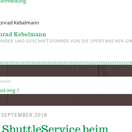
 Anmeldung.
nrad Kebelmann
NDER UND GESCHÄFTSFÜHRER VON DIE SPORTMACHER G
NZEIGE
. SEPTEMBER 2018
/ ShuttleService beim