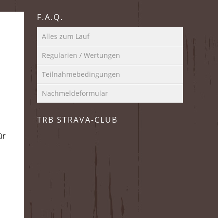
F.A.Q.
Alles zum Lauf
Regularien / Wertungen
Teilnahmebedingungen
Nachmeldeformular
TRB STRAVA-CLUB
ür