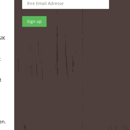
SIK
t
t
en.