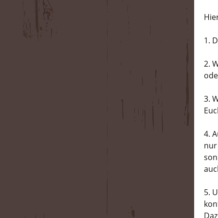
Hie
1. 
2. 
ode
3. 
Euc
4. 
nur
son
auc
5. 
kon
Daz