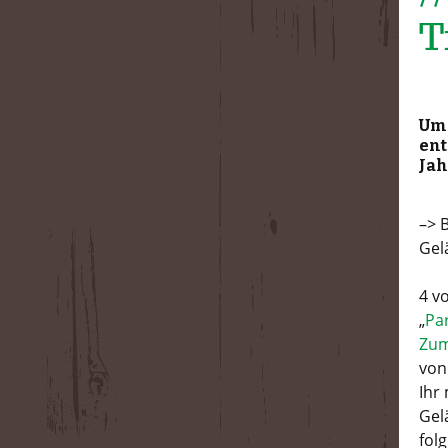
T
Um 
ent
Jah
–> 
Gel
4 v
„
Pa
Zum
von
Ihr
Gel
fol