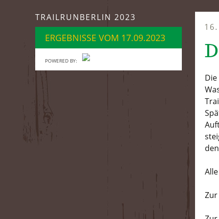
springen
TRAILRUNBERLIN 2023
16
ERGEBNISSE VOM 17.09.2023
D
POWERED BY:
Die
Was
Tra
Spä
Auf
ste
den
All
Zu
Zu