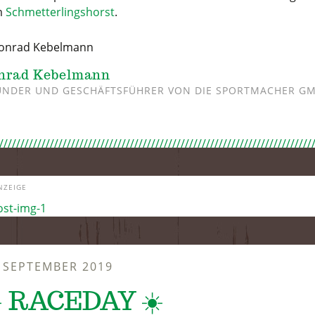
m
Schmetterlingshorst
.
nrad Kebelmann
NDER UND GESCHÄFTSFÜHRER VON DIE SPORTMACHER G
NZEIGE
. SEPTEMBER 2019
️ RACEDAY ☀️