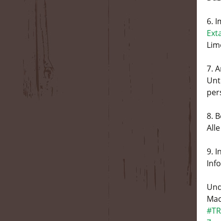
6. 
Ext
Lim
7. 
Unt
per
8. 
All
9. 
Info
Und
Mac
#
TR