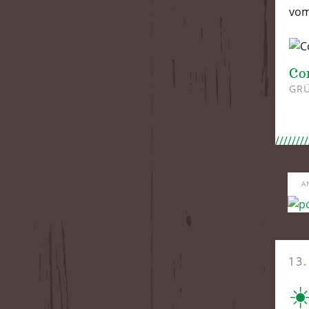
vo
Co
GRÜ
A
13
☀