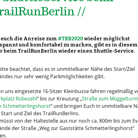
railRunBerlin //
euch die Anreise zum
#TRB2020
wieder möglichst
spannt und komfortabel zu machen, gibt es in diesem
r beim TrailRunBerlin wieder einen
Shuttle-Service
.
Bitte beachtet, dass es in unmittelbarer Nähe des Start/Ziel
ändes nur sehr wenig Parkmöglichkeiten gibt.
on uns eingesetzte 16-Sitzer Kleinbusse fahren regelmäßig 
rkplatz Rübezahl
“ bis zur Kreuzung „
Straße zum Müggelturm
 Schmetterlingshorst
“ und bringen Euch in unmittelbare 
 Start und Ziel des TrailRunBerlins.
 müsst von der Haltestelle aus nur noch ca. 800m bis zum Ev
ände der Straße „Weg zur Gaststätte Schmetterlingshorst“
gen.