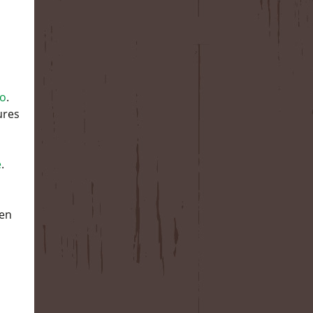
go
.
ures
e
.
hen