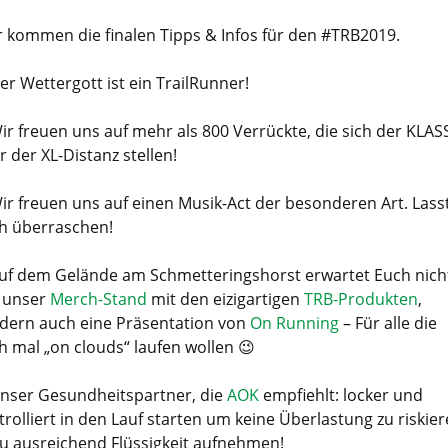
r kommen die finalen Tipps & Infos für den #TRB2019.
Der Wettergott ist ein TrailRunner!
Wir freuen uns auf mehr als 800 Verrückte, die sich der KLAS
r der XL-Distanz stellen!
Wir freuen uns auf einen Musik-Act der besonderen Art. Lass
h überraschen!
Auf dem Gelände am Schmetteringshorst erwartet Euch nich
 unser
Merch-Stand
mit den eizigartigen
TRB-Produkten
,
dern auch eine Präsentation von
On Running
– Für alle die
h mal „on clouds“ laufen wollen 😉
Unser Gesundheitspartner, die
AOK
empfiehlt: locker und
trolliert in den Lauf starten um keine Überlastung zu riskier
u ausreichend Flüssigkeit aufnehmen!