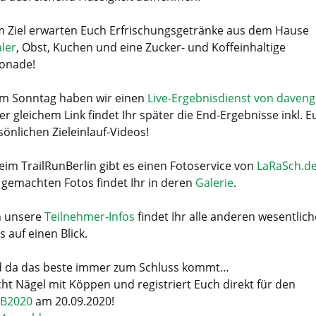
Im Ziel erwarten Euch Erfrischungsgetränke aus dem Hause
aler
, Obst, Kuchen und eine Zucker- und Koffeinhaltige
onade!
Am Sonntag haben wir einen
Live-Ergebnisdienst von daven
er gleichem Link findet Ihr später die End-Ergebnisse inkl. E
sönlichen Zieleinlauf-Videos!
Beim TrailRunBerlin gibt es einen Fotoservice von
LaRaSch.d
e gemachten Fotos findet Ihr in deren
Galerie
.
In unsere
Teilnehmer-Infos
findet Ihr alle anderen wesentlic
s auf einen Blick.
 da das beste immer zum Schluss kommt…
ht Nägel mit Köppen und registriert Euch direkt für den
B2020
am 20.09.2020!