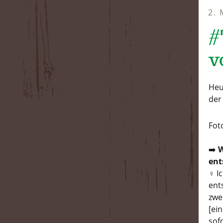
2.
#
v
Heu
der
Fot
➡️
W
ent
‍♀️
ent
zwei
[ei
sof