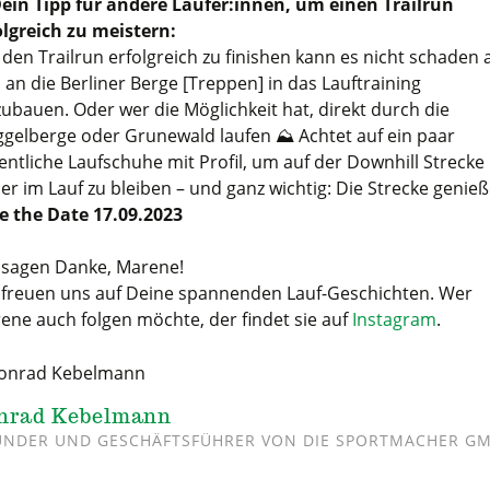
ein Tipp für andere Läufer:innen, um einen Trailrun
olgreich zu meistern:
den Trailrun erfolgreich zu finishen kann es nicht schaden 
 an die Berliner Berge [Treppen] in das Lauftraining
zubauen. Oder wer die Möglichkeit hat, direkt durch die
gelberge oder Grunewald laufen ⛰️ Achtet auf ein paar
entliche Laufschuhe mit Profil, um auf der Downhill Strecke
her im Lauf zu bleiben – und ganz wichtig: Die Strecke genieß
e the Date 17.09.2023
 sagen Danke, Marene!
 freuen uns auf Deine spannenden Lauf-Geschichten. Wer
ene auch folgen möchte, der findet sie auf
Instagram
.
nrad Kebelmann
NDER UND GESCHÄFTSFÜHRER VON DIE SPORTMACHER G