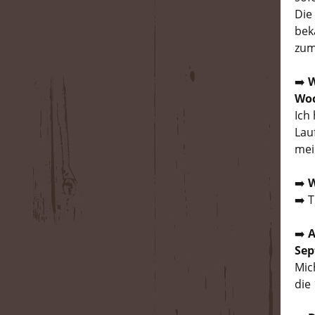
Die
bek
zum
➡️
W
Woc
Ich
Lau
mei
➡️
W
➡️ 
➡️
A
Sep
Mic
die 