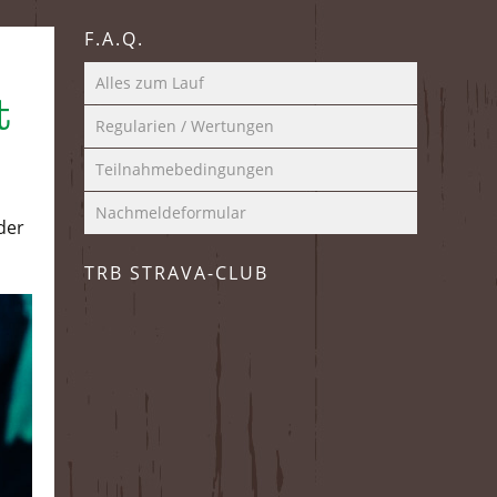
F.A.Q.
Alles zum Lauf
t
Regularien / Wertungen
Teilnahmebedingungen
Nachmeldeformular
 der
TRB STRAVA-CLUB