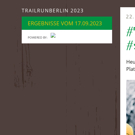
springen
TRAILRUNBERLIN 2023
22
ERGEBNISSE VOM 17.09.2023
#
POWERED BY:
#
Heu
Pla