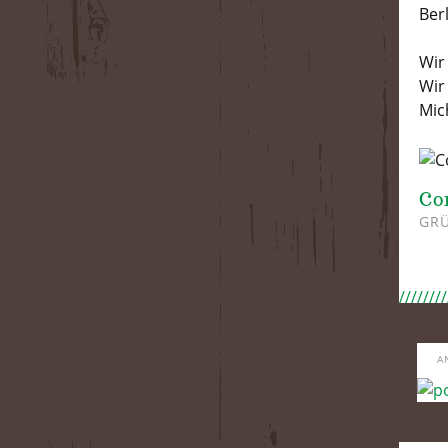
Berl
Wir
Wir
Mic
Co
GRÜ
A