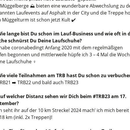
 Müggelberge ⛰️ bieten eine wunderbare Abwechslung zu d
annten Laufevents auf Asphalt in der City und die Treppe h
 Müggelturm ist schon jetzt Kult ✔️
ie lange bist Du schon im Lauf-Business und wie oft in 
he schnürst Du Deine Laufschuhe?
 habe coronabedingt Anfang 2020 mit dem regelmäßigen
fen begonnen und mittlerweile hüpfe ich 3 – 4 Mal die Woch
ne Laufschuhe ‍♀️
ie viele Teilnahmen am TRB hast Du schon zu verbuche
TRB21 ➡️ TRB22 und bald auch TRB23
uf welcher Distanz sehen wir Dich beim #TRB23 am 17.
tember?
h seht ihr auf der 10 km Strecke! 2024 mach’ ich mich bereit
18 km (inkl. 2x Treppen)!