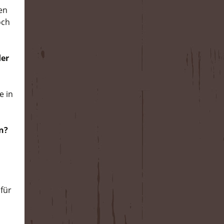
en
och
der
e in
n?
 für