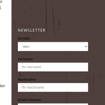
ro
g
NEWSLETTER
Anrede:
Vorname:
Nachname:
len
Email Adresse: