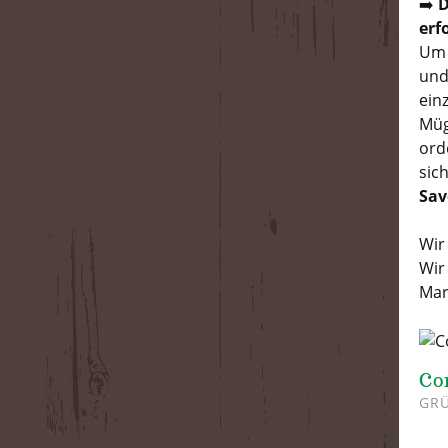
➡️
D
erf
Um 
und
ein
Müg
ord
sic
Sav
Wir
Wir
Mar
Co
GRÜ