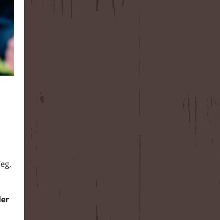
Weg,
der