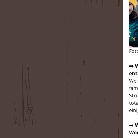
Fot
➡️ 
ent
Wei
fam
Str
tot
ein
➡️
W
Woc