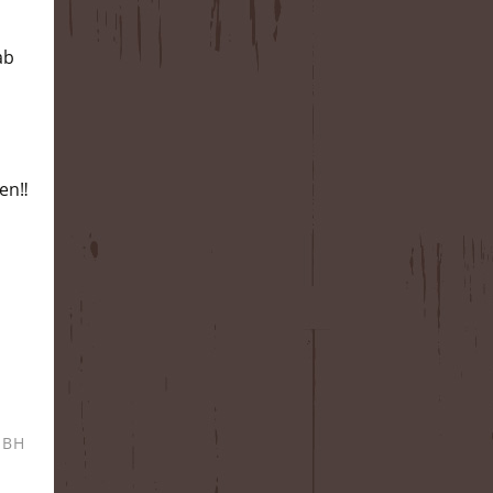
ab
en‼️
MBH