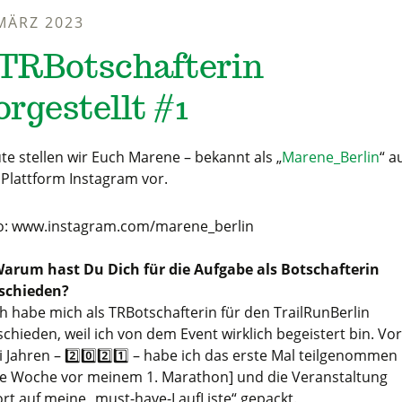
 MÄRZ 2023
TRBotschafterin
orgestellt #1
te stellen wir Euch Marene – bekannt als „
Marene_Berlin
“ a
 Plattform Instagram vor.
o: www.instagram.com/marene_berlin
arum hast Du Dich für die Aufgabe als Botschafterin
schieden?
 Ich habe mich als TRBotschafterin für den TrailRunBerlin
schieden, weil ich von dem Event wirklich begeistert bin. Vor
 Jahren – 2️⃣0️⃣2️⃣1️⃣ – habe ich das erste Mal teilgenommen ‍
ne Woche vor meinem 1. Marathon] und die Veranstaltung
ort auf meine „must-have-LaufListe“ gepackt.