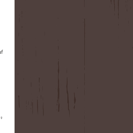
uf
♀️