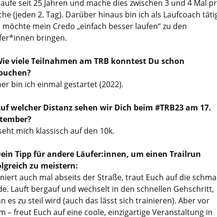
 laufe seit 25 Jahren und mache dies zwischen 3 und 4 Mal p
he (jeden 2. Tag). Darüber hinaus bin ich als Laufcoach täti
 möchte mein Credo „einfach besser laufen“ zu den
fer*innen bringen.
ie viele Teilnahmen am TRB konntest Du schon
buchen?
her bin ich einmal gestartet (2022).
uf welcher Distanz sehen wir Dich beim #TRB23 am 17.
tember?
 seht mich klassisch auf den 10k.
ein Tipp für andere Läufer:innen, um einen Trailrun
olgreich zu meistern:
iniert auch mal abseits der Straße, traut Euch auf die schma
de. Lauft bergauf und wechselt in den schnellen Gehschritt,
 es zu steil wird (auch das lässt sich trainieren). Aber vor
em – freut Euch auf eine coole, einzigartige Veranstaltung in