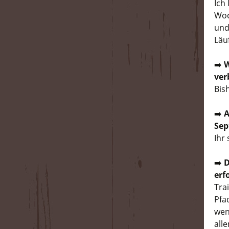
Ich
Woc
und
Läu
➡️
W
ver
Bis
➡️
A
Sep
Ihr
➡️
D
erf
Tra
Pfa
wenn
all