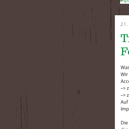
21
T
F
Was
Wir
Acc
–> 
–> 
Auf
Imp
Die