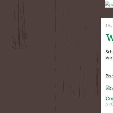
15
W
Sch
Vor
Bis
Co
GRÜ