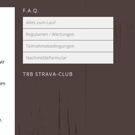
F.A.Q.
Alles zum Lauf
Regularien / Wertungen
Teilnahmebedingungen
Nachmeldeformular
wir
TRB STRAVA-CLUB
eim
n
e
.