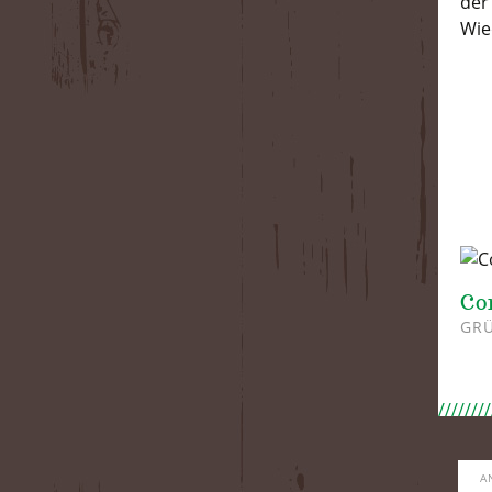
der
Wie
Co
GRÜ
A