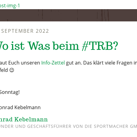
. SEPTEMBER 2022
o ist Was beim #TRB?
aut Euch unseren
Info-Zettel
gut an. Das klärt viele Fragen 
feld 😉
 Sonntag!
nrad Kebelmann
NDER UND GESCHÄFTSFÜHRER VON DIE SPORTMACHER G