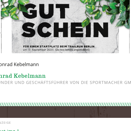
nrad Kebelmann
NDER UND GESCHÄFTSFÜHRER VON DIE SPORTMACHER G
NZEIGE