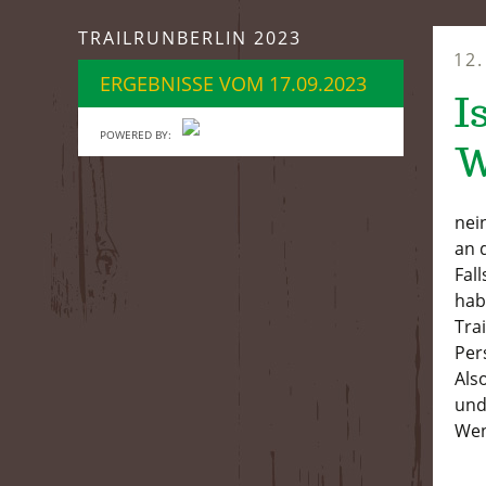
springen
TRAILRUNBERLIN 2023
12
ERGEBNISSE VOM 17.09.2023
I
POWERED BY:
W
nei
an 
Fal
hab
Tra
Per
Als
und
Wen