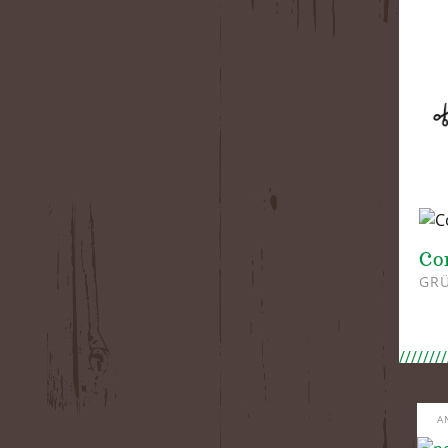
Co
GRÜ
A