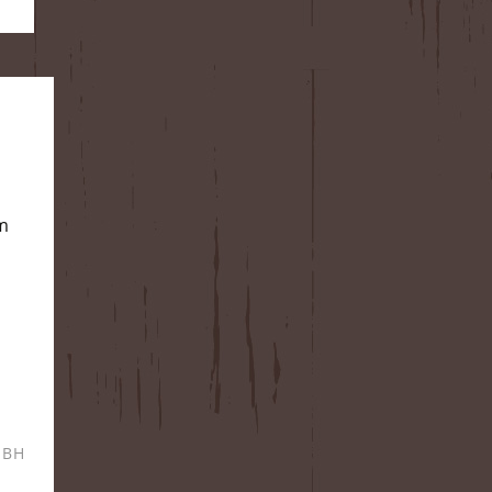
im
MBH