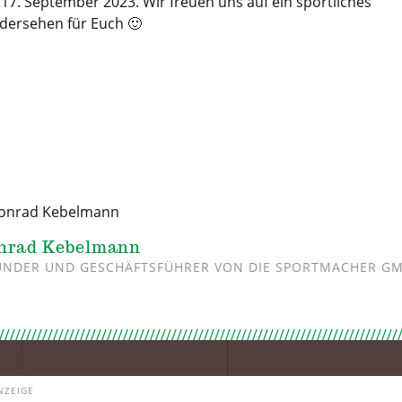
 17. September 2023. Wir freuen uns auf ein sportliches
dersehen für Euch 🙂
nrad Kebelmann
NDER UND GESCHÄFTSFÜHRER VON DIE SPORTMACHER G
NZEIGE