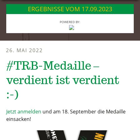
springen
ERGEBNISSE VOM 17.09.2023
POWERED BY:
26. MAI 2022
#TRB-Medaille –
verdient ist verdient
:-)
Jetzt anmelden
und am 18. September die Medaille
einsacken!