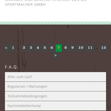
SPORTMACHER GMBH
...
...
<
1
2
3
4
5
6
7
8
9
10
11
12
>
F.A.Q.
Alles zum Lauf
Regularien / Wertungen
Teilnahmebedingungen
Nachmeldeformular